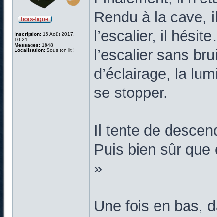
Rendu à la cave, i
l’escalier, il hési
Inscription:
16 Août 2017,
10:21
Messages:
1848
l’escalier sans br
Localisation:
Sous ton lit !
d’éclairage, la lum
se stopper.
Il tente de descend
Puis bien sûr que 
»
Une fois en bas, d