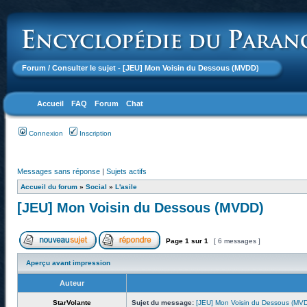
Forum
/ Consulter le sujet - [JEU] Mon Voisin du Dessous (MVDD)
Accueil
FAQ
Forum
Chat
Connexion
Inscription
Messages sans réponse
|
Sujets actifs
Accueil du forum
»
Social
»
L'asile
[JEU] Mon Voisin du Dessous (MVDD)
Page
1
sur
1
[ 6 messages ]
Aperçu avant impression
Auteur
StarVolante
Sujet du message:
[JEU] Mon Voisin du Dessous (MV