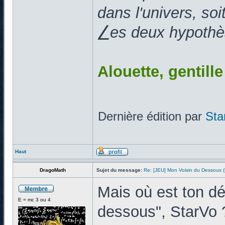
dans l'univers, so
⎳es deux hypothès
Alouette, gentill
Dernière édition par
Sta
Haut
DragoMath
Sujet du message:
Re: [JEU] Mon Voisin du Dessous
Mais où est ton d
E = mc 3 ou 4
dessous", StarVo 