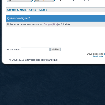
Accueil du forum
»
Social
»
L'asile
Qui est en ligne ?
Utilisateurs parcourant ce forum :
Google [Bot]
et 2 invités
Rechercher:
Développé par
Traduction f
© 2008-2015 Encyclopédie du Paranormal