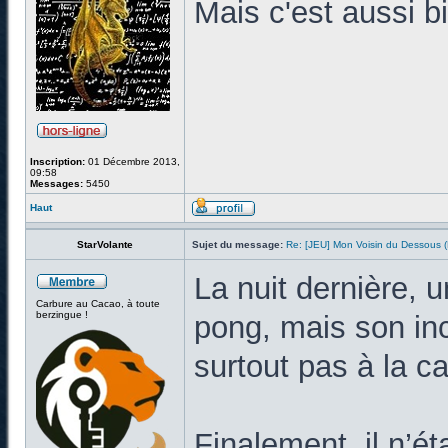
Mais c'est aussi bi
Inscription:
01 Décembre 2013,
09:58
Messages:
5450
Haut
StarVolante
Sujet du message:
Re: [JEU] Mon Voisin du Dessous
La nuit dernière, 
Carbure au Cacao, à toute
berzingue !
pong, mais son inc
surtout pas à la c
Finalement, il n’ét