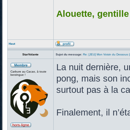
Alouette, gentill
Haut
StarVolante
Sujet du message:
Re: [JEU] Mon Voisin du Dessous
La nuit dernière, 
Carbure au Cacao, à toute
berzingue !
pong, mais son inc
surtout pas à la c
Finalement, il n’ét