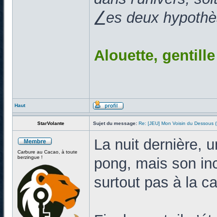
⎳es deux hypothès
Alouette, gentill
Haut
StarVolante
Sujet du message:
Re: [JEU] Mon Voisin du Dessous
La nuit dernière, 
Carbure au Cacao, à toute
berzingue !
pong, mais son inc
surtout pas à la c