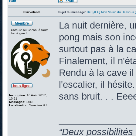
Haut
StarVolante
Sujet du message:
Re: [JEU] Mon Voisin du Dessous
La nuit dernière, 
Carbure au Cacao, à toute
berzingue !
pong mais son inco
surtout pas à la c
Finalement, il n'ét
Rendu à la cave il
l'escalier, il hésite
sans bruit. . . Ee
Inscription:
16 Août 2017,
10:21
Messages:
1848
Localisation:
Sous ton lit !
______________
“Deux possibilités