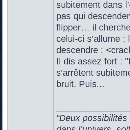
subitement dans l’
pas qui descenden
flipper… il cherche
celui-ci s’allume ;
descendre : <crac
Il dis assez fort : 
s'arrêtent subitem
bruit. Puis...
______________
“Deux possibilités
dans l'univers, so