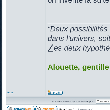
on invente la suit
______________
“Deux possibilités
dans l'univers, so
⎳es deux hypothès
Alouette, gentill
Haut
Afficher les messages publiés depuis:
Page
1
sur
1
[ 6 messages ]