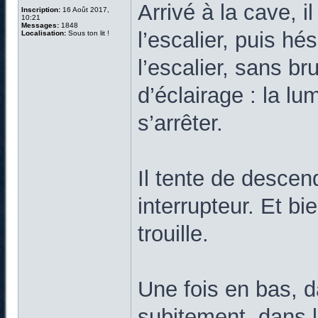
Arrivé à la cave, i
Inscription:
16 Août 2017,
10:21
Messages:
1848
l’escalier, puis hé
Localisation:
Sous ton lit !
l’escalier, sans b
d’éclairage : la lu
s’arrêter.
Il tente de descend
interrupteur. Et b
trouille.
Une fois en bas, d
subitement, dans l