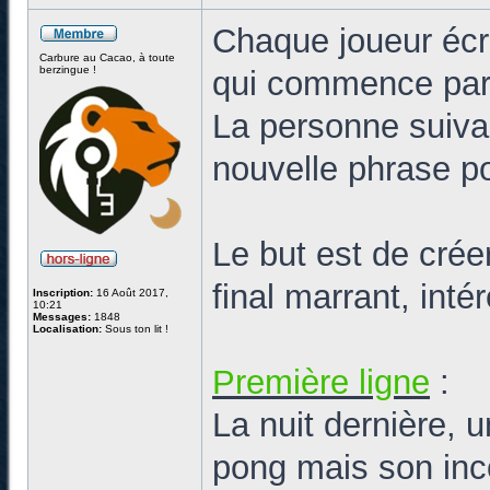
Chaque joueur écr
Carbure au Cacao, à toute
berzingue !
qui commence par
La personne suiva
nouvelle phrase po
Le but est de cré
final marrant, int
Inscription:
16 Août 2017,
10:21
Messages:
1848
Localisation:
Sous ton lit !
Première ligne
:
La nuit dernière, 
pong mais son inco