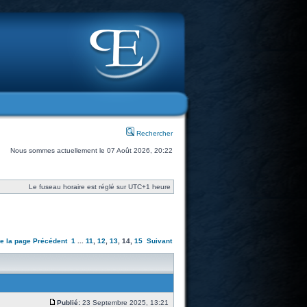
Rechercher
Nous sommes actuellement le 07 Août 2026, 20:22
Le fuseau horaire est réglé sur UTC+1 heure
re la page
Précédent
1
...
11
,
12
,
13
,
14
,
15
Suivant
Publié:
23 Septembre 2025, 13:21