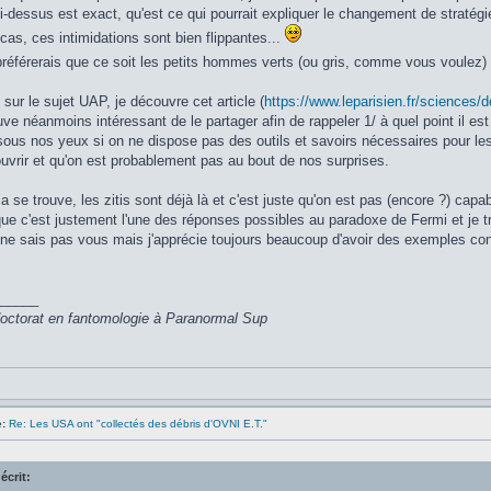
ci-dessus est exact, qu'est ce qui pourrait expliquer le changement de stratégi
cas, ces intimidations sont bien flippantes...
e préférerais que ce soit les petits hommes verts (ou gris, comme vous voulez
 sur le sujet UAP, je découvre cet article (
https://www.leparisien.fr/sciences/
uve néanmoins intéressant de le partager afin de rappeler 1/ à quel point il est
sous nos yeux si on ne dispose pas des outils et savoirs nécessaires pour les 
vrir et qu'on est probablement pas au bout de nos surprises.
a se trouve, les zitis sont déjà là et c'est juste qu'on est pas (encore ?) capab
ue c'est justement l'une des réponses possibles au paradoxe de Fermi et je trou
e ne sais pas vous mais j'apprécie toujours beaucoup d'avoir des exemples conc
_____
 doctorat en fantomologie à Paranormal Sup
:
Re: Les USA ont "collectés des débris d'OVNI E.T."
écrit: