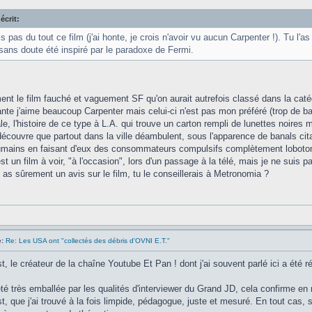
écrit:
 pas du tout ce film (j'ai honte, je crois n'avoir vu aucun Carpenter !). Tu l'as 
sans doute été inspiré par le paradoxe de Fermi.
ent le film fauché et vaguement SF qu'on aurait autrefois classé dans la catég
nte j'aime beaucoup Carpenter mais celui-ci n'est pas mon préféré (trop de bas
e, l'histoire de ce type à L.A. qui trouve un carton rempli de lunettes noires 
écouvre que partout dans la ville déambulent, sous l'apparence de banals ci
humains en faisant d'eux des consommateurs compulsifs complètement lobotomi
t un film à voir, "à l'occasion", lors d'un passage à la télé, mais je ne suis pa
as sûrement un avis sur le film, tu le conseillerais à Metronomia ?
:
Re: Les USA ont "collectés des débris d'OVNI E.T."
 le créateur de la chaîne Youtube Et Pan ! dont j'ai souvent parlé ici a été
 été très emballée par les qualités d'interviewer du Grand JD, cela confirme en
 que j'ai trouvé à la fois limpide, pédagogue, juste et mesuré. En tout cas, 