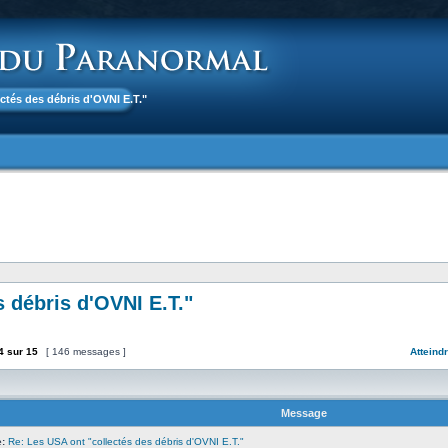
ectés des débris d'OVNI E.T."
 débris d'OVNI E.T."
4
sur
15
[ 146 messages ]
Atteind
Message
:
Re: Les USA ont "collectés des débris d'OVNI E.T."