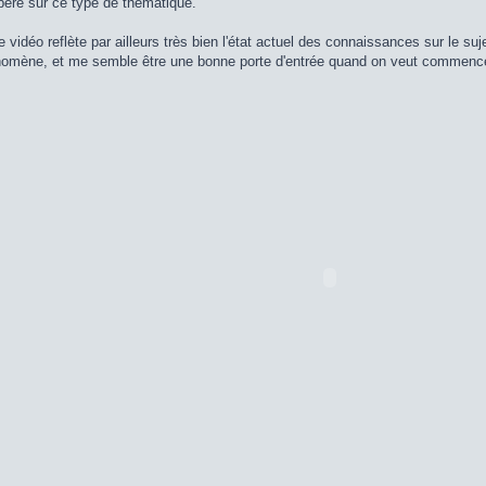
spère sur ce type de thématique.
 vidéo reflète par ailleurs très bien l'état actuel des connaissances sur le suje
nomène, et me semble être une bonne porte d'entrée quand on veut commencer 