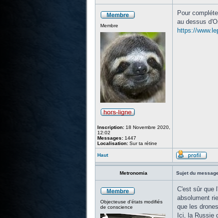
Pour compléter
au dessus d'O
Membre
https://www.le
Inscription:
18 Novembre 2020,
12:02
Messages:
1447
Localisation:
Sur ta rétine
Haut
Metronomia
Sujet du message
C'est sûr que 
absolument rie
Objecteuse d'états modifiés
que les drones
de conscience
Ici, la Russie 