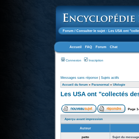
Forum
/ Consulter le sujet - Les USA ont "coll
Accueil
FAQ
Forum
Chat
Connexion
Inscription
Messages sans réponse
|
Sujets actifs
Accueil du forum
»
Paranormal
»
Ufologie
Les USA ont "collectés des
Page
1
Aperçu avant impression
Auteur
patto
Sujet du message