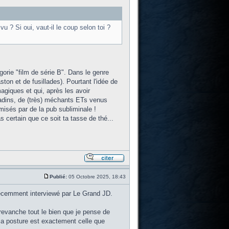
vu ? Si oui, vaut-il le coup selon toi ?
orie "film de série B". Dans le genre
ton et de fusillades). Pourtant l'idée de
magiques et qui, après les avoir
tadins, de (très) méchants ETs venus
sés par de la pub subliminale !
s certain que ce soit ta tasse de thé...
Publié:
05 Octobre 2025, 18:43
 récemment interviewé par Le Grand JD.
 revanche tout le bien que je pense de
sa posture est exactement celle que