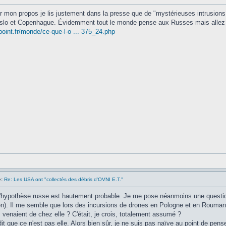
 mon propos je lis justement dans la presse que de "mystérieuses intrusions de
slo et Copenhague. Évidemment tout le monde pense aux Russes mais allez s
point.fr/monde/ce-que-l-o ... 375_24.php
:
Re: Les USA ont "collectés des débris d'OVNI E.T."
l'hypothèse russe est hautement probable. Je me pose néanmoins une questio
n). Il me semble que lors des incursions de drones en Pologne et en Roumani
 venaient de chez elle ? C'était, je crois, totalement assumé ?
dit que ce n'est pas elle. Alors bien sûr, je ne suis pas naïve au point de penser