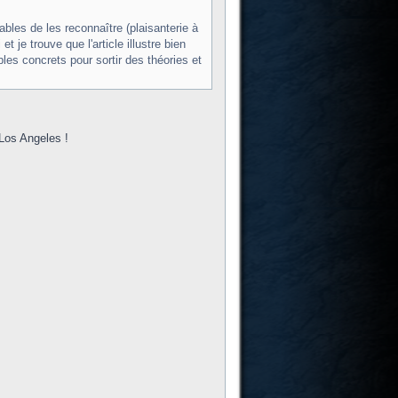
pables de les reconnaître (plaisanterie à
je trouve que l'article illustre bien
les concrets pour sortir des théories et
Los Angeles !