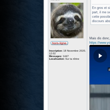
..................
En gros et si
part, il me 
cette possib
discours abs
Mais dis donc,
https://www.
Inscription:
18 Novembre 2020,
12:02
Messages:
1447
Localisation:
Sur ta rétine