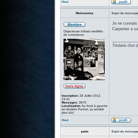
Haut
Metronomia
Sujet du message
Je ne connais p
Carpenter a sa
Objecteuse d'états modifiés
de conscience
____________
Titulaire d'un
Inscription:
28 Juillet 2012,
23:41
Messages:
3675
Localisation:
Au fond à gauche
(et derrière Pochel, ça semble
plus sûr)
Haut
patto
Sujet du message