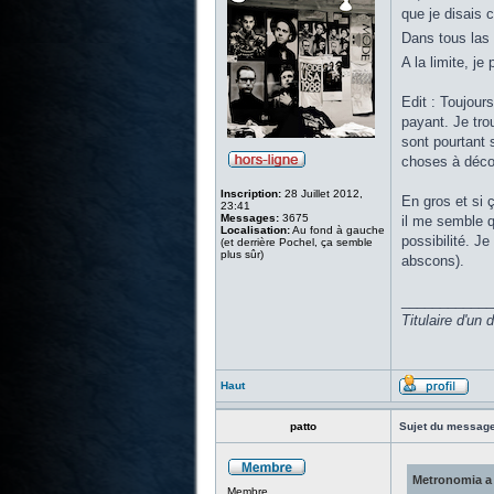
que je disais 
Dans tous las 
A la limite, j
Edit : Toujours
payant. Je tro
sont pourtant 
choses à décou
Inscription:
28 Juillet 2012,
En gros et si ç
23:41
Messages:
3675
il me semble q
Localisation:
Au fond à gauche
possibilité. J
(et derrière Pochel, ça semble
plus sûr)
abscons).
____________
Titulaire d'un
Haut
patto
Sujet du message
Metronomia a 
Membre