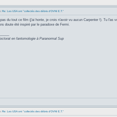
:
Re: Les USA ont "collectés des débris d'OVNI E.T."
as du tout ce film (j'ai honte, je crois n'avoir vu aucun Carpenter !). Tu l'as vu
ns doute été inspiré par le paradoxe de Fermi.
_____
 doctorat en fantomologie à Paranormal Sup
:
Re: Les USA ont "collectés des débris d'OVNI E.T."