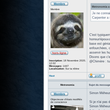
Metronomia a 
Membre
Je ne connais
Carpenter a 
C'est typiquem
horreur/épouva
base est génial
enfourchées, d
asservir les 
Disons que c'es
Inscription:
18 Novembre 2020,
@Chimère : tu 
12:02
Messages:
1447
Localisation:
Sur ta rétine
Haut
Metronomia
Sujet du message
Simon Méheust,
Objecteuse d'états modifiés
Si je n'ai pas
de conscience
Simon Méheust,