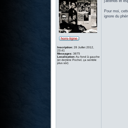
j'attends et e
Pour moi, cette
ignore du phé
Inscription:
28 Juillet 2012,
23:41
Messages:
3675
Localisation:
Au fond à gauche
(et derrière Pochel, ça semble
plus sûr)